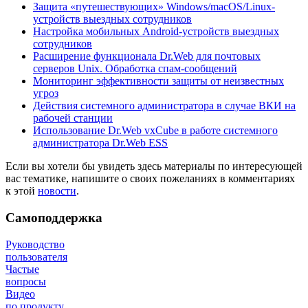
Защита «путешествующих» Windows/macOS/Linux-
устройств выездных сотрудников
Настройка мобильных Android-устройств выездных
сотрудников
Расширение функционала Dr.Web для почтовых
серверов Unix. Обработка спам-сообщений
Мониторинг эффективности защиты от неизвестных
угроз
Действия системного администратора в случае ВКИ на
рабочей станции
Использование Dr.Web vxCube в работе системного
администратора Dr.Web ESS
Если вы хотели бы увидеть здесь материалы по интересующей
вас тематике, напишите о своих пожеланиях в комментариях
к этой
новости
.
Самоподдержка
Руководство
пользователя
Частые
вопросы
Видео
по продукту