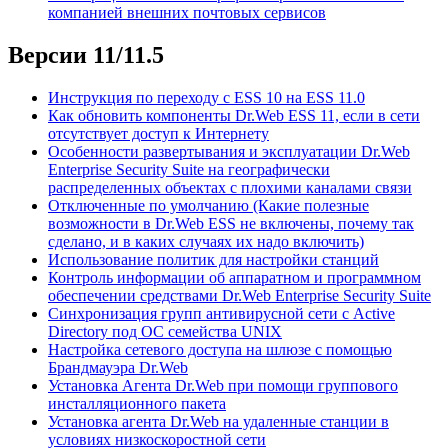
компанией внешних почтовых сервисов
Версии 11/11.5
Инструкция по переходу с ESS 10 на ESS 11.0
Как обновить компоненты Dr.Web ESS 11, если в сети
отсутствует доступ к Интернету
Особенности развертывания и эксплуатации Dr.Web
Enterprise Security Suite на географически
распределенных объектах с плохими каналами связи
Отключенные по умолчанию (Какие полезные
возможности в Dr.Web ESS не включены, почему так
сделано, и в каких случаях их надо включить)
Использование политик для настройки станций
Контроль информации об аппаратном и программном
обеспечении средствами Dr.Web Enterprise Security Suite
Синхронизация групп антивирусной сети с Active
Directory под ОС семейства UNIX
Настройка сетевого доступа на шлюзе с помощью
Брандмауэра Dr.Web
Установка Агента Dr.Web при помощи группового
инсталляционного пакета
Установка агента Dr.Web на удаленные станции в
условиях низкоскоростной сети